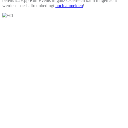
bereits 44 App Run Events in ganz Österreich kann mitgemacht
werden – deshalb: unbedingt
noch anmelden
!