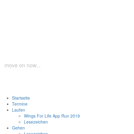
Zum
Inhalt
springen
laufundgeh.at
move on now...
Startseite
Termine
Laufen
Wings For Life App Run 2019
Lesezeichen
Gehen
Lesezeichen