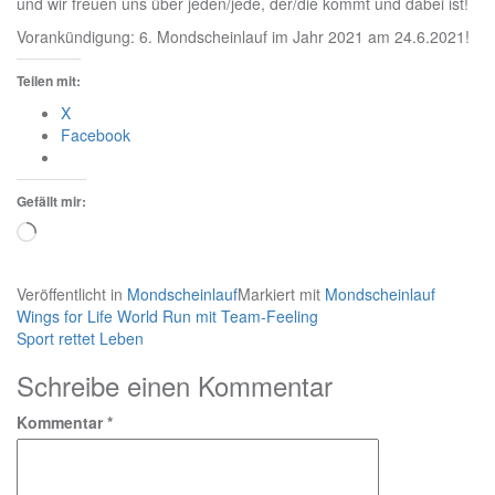
und wir freuen uns über jeden/jede, der/die kommt und dabei ist!
Vorankündigung: 6. Mondscheinlauf im Jahr 2021 am 24.6.2021!
Teilen mit:
X
Facebook
Gefällt mir:
Wird
geladen …
Veröffentlicht in
Mondscheinlauf
Markiert mit
Mondscheinlauf
Beitragsnavigation
Wings for Life World Run mit Team-Feeling
Sport rettet Leben
Schreibe einen Kommentar
Kommentar
*