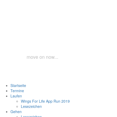
Zum
Inhalt
springen
laufundgeh.a
move on now...
Startseite
Termine
Laufen
Wings For Life App Run 2019
Lesezeichen
Gehen
Lesezeichen