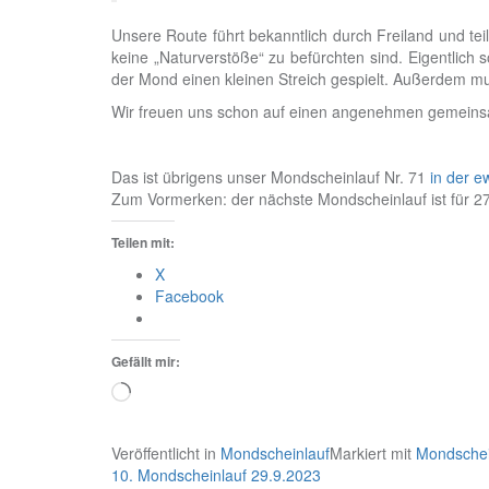
Unsere Route führt bekanntlich durch Freiland und tei
keine „Naturverstöße“ zu befürchten sind. Eigentlich s
der Mond einen kleinen Streich gespielt. Außerdem 
Wir freuen uns schon auf einen angenehmen gemeins
Das ist übrigens unser Mondscheinlauf Nr. 71
in der e
Zum Vormerken: der nächste Mondscheinlauf ist für 27
Teilen mit:
X
Facebook
Gefällt mir:
Wird
geladen …
Veröffentlicht in
Mondscheinlauf
Markiert mit
Mondschei
Beitragsnavigation
10. Mondscheinlauf 29.9.2023