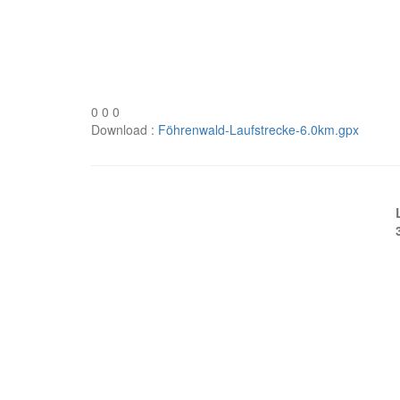
0
0
0
Download :
Föhrenwald-Laufstrecke-6.0km.gpx