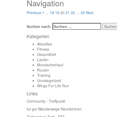
Navigation
Previous
1
…
18
19
20
21
22
…
25
Next
Suchen nach:
Kategorien
Aktuelles
Fitness
Gesundheit
Laufen
Mondscheinlauf
Routen
Training
Uncategorized
Wings For Life Run
Links
Community - Treffpunkt
tut gut Wanderwege Neunkirchen
Türkensturz-Trail
- TST