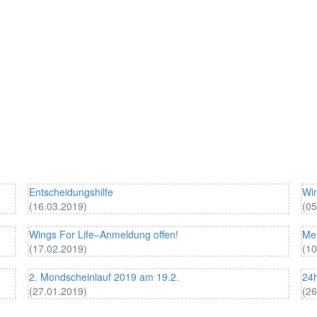
Entscheidungshilfe
Win
(16.03.2019)
(05
Wings For Life–Anmeldung offen!
Men
(17.02.2019)
(10
2. Mondscheinlauf 2019 am 19.2.
24h
(27.01.2019)
(26